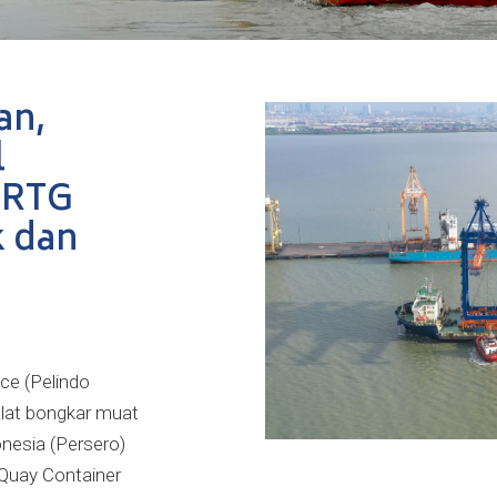
an,
l
 RTG
k dan
ce (Pelindo
lat bongkar muat
nesia (Persero)
t Quay Container