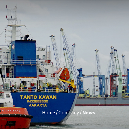
Home / Company /
News